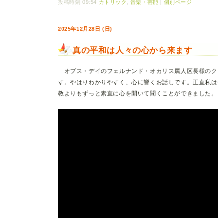
投稿時刻 09:54
カトリック
,
音楽・芸能
|
個別ページ
2025年12月28日 (日)
真の平和は人々の心から来ます
オプス・デイのフェルナンド・オカリス属人区長様のク
す。やはりわかりやすく、心に響くお話しです。正直私は
教よりもずっと素直に心を開いて聞くことができました。