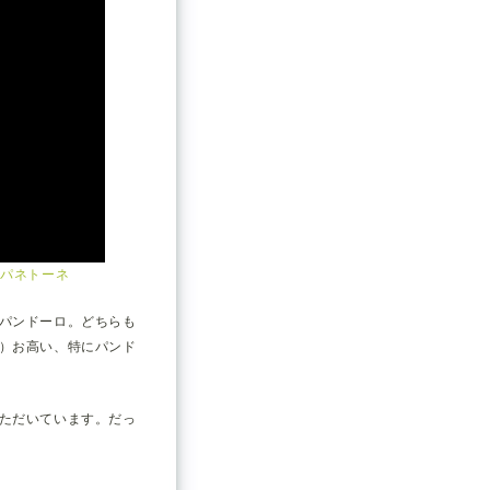
sパネトーネ
パンドーロ。どちらも
）お高い、特にパンド
ただいています。だっ