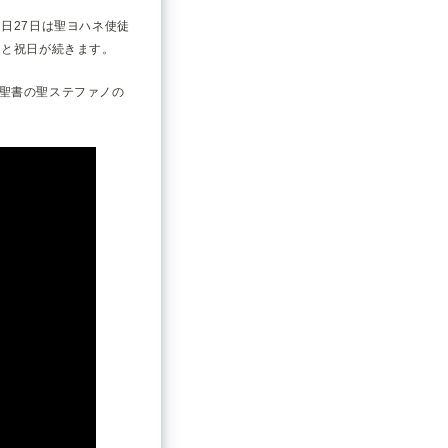
日27日は聖ヨハネ使徒
）と祝日が続きます。
聖書の聖ステファノの