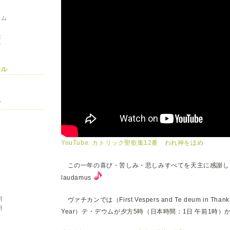
ラム
能
ピ
ール
ブ
月
月
YouTube: カトリック聖歌集12番 われ神をほめ
月
月
月
この一年の喜び・苦しみ・悲しみすべてを天主に感謝し
月
laudamus
月
月
月
ヴァチカンでは（First Vespers and Te deum in Thanksgiv
月
Year）テ・デウムが夕方5時（日本時間：1日 午前1時）