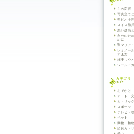
主の変容
写真立て
聖ピオ十世
スイス衛兵~V
悪い誘惑
自分のた
めに
聖マリア
レオノー
ア王女
梅干しや
ワールド
カテゴリ
おでかけ
アート・
カトリッ
スポーツ
テレビ・
ペット
動物・植
姶良カト
学ぶ