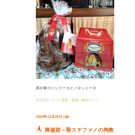
我が家のパンドーロとパネットーネ
投稿時刻 14:15
音楽・芸能
|
個別ページ
2025年12月26日 (金)
降誕節～聖ステファノの殉教