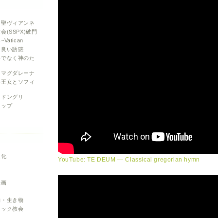
と聖ヴィアンネ
会(SSPX)破門
atican
と良い誘惑
めでなく神のた
・マグダレーナ
ル王女とソフィ
とドングリ
カップ
文化
YouTube: TE DEUM — Classical gregorian hymn
ク
映画
物・生き物
リック教会