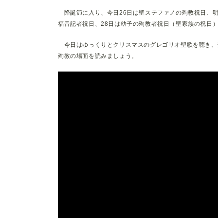
降誕節に入り、今日26日は聖ステファノの殉教祝日、明
福音記者祝日、28日は幼子の殉教者祝日（聖家族の祝日
今日はゆっくりとクリスマスのグレゴリオ聖歌を聴き、
殉教の場面を読みましょう。