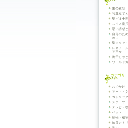
主の変容
写真立て
聖ピオ十世
スイス衛兵~V
悪い誘惑
自分のた
めに
聖マリア
レオノー
ア王女
梅干しや
ワールド
カテゴリ
おでかけ
アート・
カトリッ
スポーツ
テレビ・
ペット
動物・植
姶良カト
学ぶ