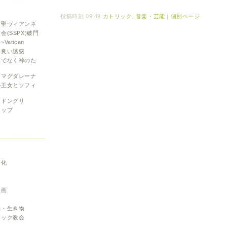
投稿時刻 09:49
カトリック
,
音楽・芸能
|
個別ページ
と聖ヴィアンネ
会(SSPX)破門
atican
と良い誘惑
めでなく神のた
・マグダレーナ
ル王女とソフィ
とドングリ
カップ
文化
ク
映画
物・生き物
リック教会