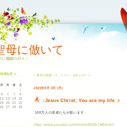
聖母に倣いて
主に感謝の日々～
»
026年8月
« 青年の祝祭～４
|
メイン
|
忘れたの？ »
水
木
金
土
2025年8月 4日 (月)
1
5
6
7
8
12
13
14
15
♪Jesus Christ, You are my life ♬
19
20
21
22
26
27
28
29
100万人の若者たちが歌います。
事
https://www.youtube.com/shorts/BO8e7WhhvwY